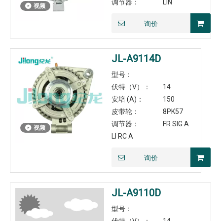
调节器：
LIN
视频
询价
JL-A9114D
型号：
伏特（V）：
14
安培 (A)：
150
皮带轮：
8PK57
调节器：
FR SIG A
视频
LI RC A
询价
JL-A9110D
型号：