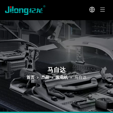
马自达
首页
»
产品
»
发电机
»
马自达